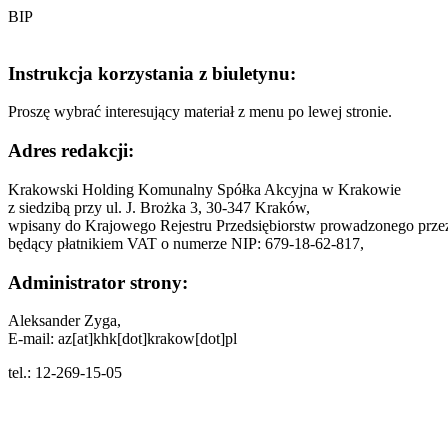
BIP
Instrukcja korzystania z biuletynu:
Proszę wybrać interesujący materiał z menu po lewej stronie.
Adres redakcji:
Krakowski Holding Komunalny Spółka Akcyjna w Krakowie
z siedzibą przy ul. J. Brożka 3, 30-347 Kraków,
wpisany do Krajowego Rejestru Przedsiębiorstw prowadzonego pr
będący płatnikiem VAT o numerze NIP: 679-18-62-817,
Administrator strony:
Aleksander Zyga,
E-mail: az[at]khk[dot]krakow[dot]pl
tel.: 12-269-15-05