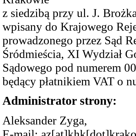
z siedzibą przy ul. J. Broż
wpisany do Krajowego Reje
prowadzonego przez Sąd R
Śródmieścia, XI Wydział G
Sądowego pod numerem 00
będący płatnikiem VAT o n
Administrator strony:
Aleksander Zyga,
E-mail: az[at]khk[dot]krak