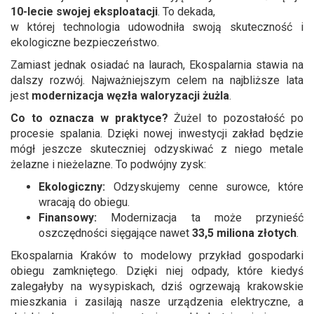
10-lecie swojej eksploatacji
. To dekada,
w której technologia udowodniła swoją skuteczność i
ekologiczne bezpieczeństwo.
Zamiast jednak osiadać na laurach, Ekospalarnia stawia na
dalszy rozwój. Najważniejszym celem na najbliższe lata
jest
modernizacja węzła waloryzacji żużla
.
Co to oznacza w praktyce?
Żużel to pozostałość po
procesie spalania. Dzięki nowej inwestycji zakład będzie
mógł jeszcze skuteczniej odzyskiwać z niego metale
żelazne i nieżelazne. To podwójny zysk:
Ekologiczny:
Odzyskujemy cenne surowce, które
wracają do obiegu.
Finansowy:
Modernizacja ta może przynieść
oszczędności sięgające nawet
33,5 miliona złotych
.
Ekospalarnia Kraków to modelowy przykład gospodarki
obiegu zamkniętego. Dzięki niej odpady, które kiedyś
zalegałyby na wysypiskach, dziś ogrzewają krakowskie
mieszkania i zasilają nasze urządzenia elektryczne, a