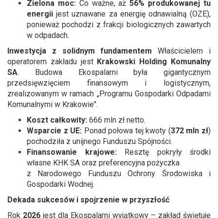
Zielona moc:
Co ważne, aż
56% produkowanej tu
energii
jest uznawane za energię odnawialną (OZE),
ponieważ pochodzi z frakcji biologicznych zawartych
w odpadach.
Inwestycja z solidnym fundamentem
Właścicielem i
operatorem zakładu jest
Krakowski Holding Komunalny
SA
. Budowa Ekospalarni była gigantycznym
przedsięwzięciem finansowym i logistycznym,
zrealizowanym w ramach „Programu Gospodarki Odpadami
Komunalnymi w Krakowie".
Koszt całkowity:
666 mln zł netto.
Wsparcie z UE:
Ponad połowa tej kwoty (
372 mln zł
)
pochodziła z unijnego Funduszu Spójności.
Finansowanie krajowe:
Resztę pokryły środki
własne KHK SA oraz preferencyjna pożyczka
z Narodowego Funduszu Ochrony Środowiska i
Gospodarki Wodnej.
Dekada sukcesów i spojrzenie w przyszłość
Rok
2026
jest dla Ekospalarni wyjątkowy – zakład świętuje