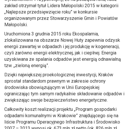
zakład otrzymał tytuł Lidera Małopolski 2015 w kategorii
„Najlepsze przedsięwzięcie roku” w konkursie
organizowanym przez Stowarzyszenie Gmin i Powiatów
Małopolski.
Uruchomiona 3 grudnia 2015 roku Ekospalarnia,
zlokalizowana na obszarze Nowej Huty zapewnia odzysk
energii zawartej w odpadach i jej produkcję w kogeneracji,
czyli zarówno energii elektrycznej, jak i cieplnej. Energia
uzyskiwana ze spalania odpadów jest energią odnawialną
tzw. „zieloną energią”.
Dzięki największej proekologicznej inwestycji, Kraków
sprostał standardom prawnym w zakresie ochrony
środowiska obowiązującym w Unii Europejskiej
ograniczając tym samym radykalnie składowanie odpadów i
zwiększając swoje bezpieczeństwo energetyczne.
Całkowity koszt realizacji projektu „Program gospodarki
odpadami komunalnymi w Krakowie” znajdującego się na
liście Programu Operacyjnego Infrastruktura i Środowisko
2007 – 2013 wynosi ok. 673 mln zł netto (ok. 826 mln zł