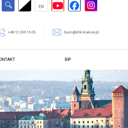
SZUKAJ
EN
+48 12 269 15 05
biuro@khk.krakow.pl
ONTAKT
BIP