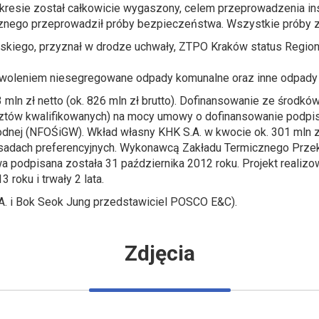
okresie został całkowicie wygaszony, celem przeprowadzenia in
cznego przeprowadził próby bezpieczeństwa. Wszystkie próby 
kiego, przyznał w drodze uchwały, ZTPO Kraków status Regiona
zwoleniem niesegregowane odpady komunalne oraz inne odpady 
3 mln zł netto (ok. 826 mln zł brutto). Dofinansowanie ze środkó
osztów kwalifikowanych) na mocy umowy o dofinansowanie podpis
ej (NFOŚiGW). Wkład własny KHK S.A. w kwocie ok. 301 mln zł
asadach preferencyjnych. Wykonawcą Zakładu Termicznego Prze
wa podpisana została 31 października 2012 roku. Projekt realizow
roku i trwały 2 lata.
.A. i Bok Seok Jung przedstawiciel POSCO E&C).
Zdjęcia