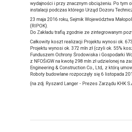
wydajności i przy znacznym obciążeniu. Po tym 
instalacji podczas którego Urząd Dozoru Techni
23 maja 2016 roku, Sejmik Województwa Małopols
(RIPOK).
Do Zakładu trafią zgodnie ze zintegrowanym po
Całkowity koszt realizacji Projektu wynosi ok. 67
Projektu wynosi ok. 372 mln zł (czyli ok. 55% k
Funduszem Ochrony Środowiska i Gospodarki Wodn
z NFOŚiGW na kwotę 298 mln zł udzielonej na z
Engineering & Construction Co., Ltd,. z którą umo
Roboty budowlane rozpoczęły się 6 listopada 2013 
(na zdj. Ryszard Langer - Prezes Zarządu KHK S