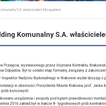
Komunalny S.A. właścicielem Ekospalarni
ding Komunalny S.A. właściciel
Przejęcia, wystawionego przez Inżyniera Kontraktu, Krakowski 
nia Odpadów. Był to ostatni etap formalny związany z zakończ
y Inspektor Nadzoru Budowalnego w Krakowie wydał decyzję o p
y instalacji w obecności Prezydenta Miasta Krakowa, prof. Jack
iu prób końcowych.
ikowano urządzenia i zespoły pod kątem prawidłowości monta
etnia 2016 zakład był w trakcie 8- tygodniowych prób kontrak