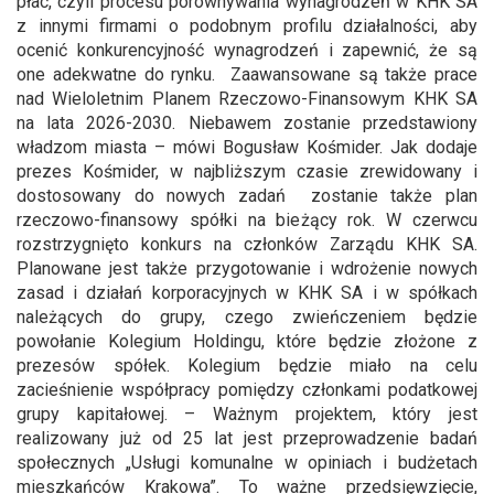
płac, czyli procesu porównywania wynagrodzeń w KHK SA
z innymi firmami o podobnym profilu działalności, aby
ocenić konkurencyjność wynagrodzeń i zapewnić, że są
one adekwatne do rynku. Zaawansowane są także prace
nad Wieloletnim Planem Rzeczowo-Finansowym KHK SA
na lata 2026-2030. Niebawem zostanie przedstawiony
władzom miasta – mówi Bogusław Kośmider. Jak dodaje
prezes Kośmider, w najbliższym czasie zrewidowany i
dostosowany do nowych zadań zostanie także plan
rzeczowo-finansowy spółki na bieżący rok. W czerwcu
rozstrzygnięto konkurs na członków Zarządu KHK SA.
Planowane jest także przygotowanie i wdrożenie nowych
zasad i działań korporacyjnych w KHK SA i w spółkach
należących do grupy, czego zwieńczeniem będzie
powołanie Kolegium Holdingu, które będzie złożone z
prezesów spółek. Kolegium będzie miało na celu
zacieśnienie współpracy pomiędzy członkami podatkowej
grupy kapitałowej. – Ważnym projektem, który jest
realizowany już od 25 lat jest przeprowadzenie badań
społecznych „Usługi komunalne w opiniach i budżetach
mieszkańców Krakowa”. To ważne przedsięwzięcie,