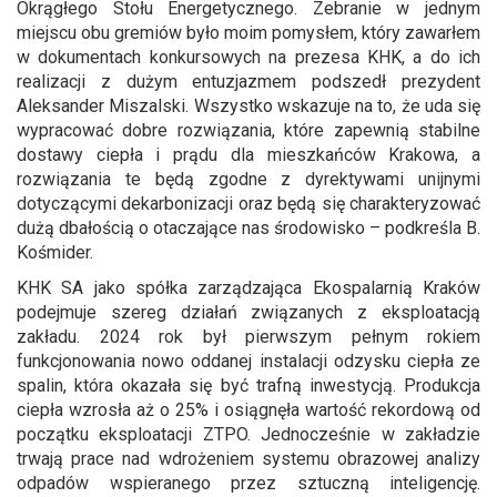
Okrągłego Stołu Energetycznego. Zebranie w jednym
miejscu obu gremiów było moim pomysłem, który zawarłem
w dokumentach konkursowych na prezesa KHK, a do ich
realizacji z dużym entuzjazmem podszedł prezydent
Aleksander Miszalski. Wszystko wskazuje na to, że uda się
wypracować dobre rozwiązania, które zapewnią stabilne
dostawy ciepła i prądu dla mieszkańców Krakowa, a
rozwiązania te będą zgodne z dyrektywami unijnymi
dotyczącymi dekarbonizacji oraz będą się charakteryzować
dużą dbałością o otaczające nas środowisko – podkreśla B.
Kośmider.
KHK SA jako spółka zarządzająca Ekospalarnią Kraków
podejmuje szereg działań związanych z eksploatacją
zakładu. 2024 rok był pierwszym pełnym rokiem
funkcjonowania nowo oddanej instalacji odzysku ciepła ze
spalin, która okazała się być trafną inwestycją. Produkcja
ciepła wzrosła aż o 25% i osiągnęła wartość rekordową od
początku eksploatacji ZTPO. Jednocześnie w zakładzie
trwają prace nad wdrożeniem systemu obrazowej analizy
odpadów wspieranego przez sztuczną inteligencję.