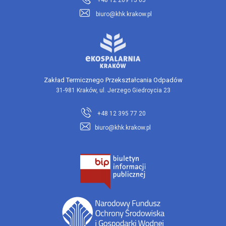
+48 12 269 15 05
biuro@khk.krakow.pl
Zakład Termicznego Przekształcania Odpadów
31-981 Kraków, ul. Jerzego Giedroycia 23
+48 12 395 77 20
biuro@khk.krakow.pl