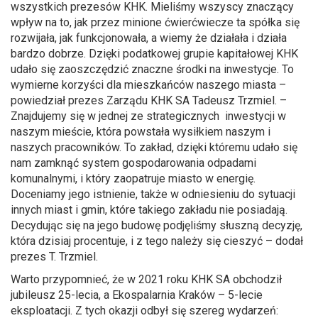
wszystkich prezesów KHK. Mieliśmy wszyscy znaczący
wpływ na to, jak przez minione ćwierćwiecze ta spółka się
rozwijała, jak funkcjonowała, a wiemy że działała i działa
bardzo dobrze. Dzięki podatkowej grupie kapitałowej KHK
udało się zaoszczędzić znaczne środki na inwestycje. To
wymierne korzyści dla mieszkańców naszego miasta –
powiedział prezes Zarządu KHK SA Tadeusz Trzmiel. –
Znajdujemy się w jednej ze strategicznych inwestycji w
naszym mieście, która powstała wysiłkiem naszym i
naszych pracowników. To zakład, dzięki któremu udało się
nam zamknąć system gospodarowania odpadami
komunalnymi, i który zaopatruje miasto w energię.
Doceniamy jego istnienie, także w odniesieniu do sytuacji
innych miast i gmin, które takiego zakładu nie posiadają.
Decydując się na jego budowę podjęliśmy słuszną decyzję,
która dzisiaj procentuje, i z tego należy się cieszyć – dodał
prezes T. Trzmiel.
Warto przypomnieć, że w 2021 roku KHK SA obchodził
jubileusz 25-lecia, a Ekospalarnia Kraków – 5-lecie
eksploatacji. Z tych okazji odbył się szereg wydarzeń: