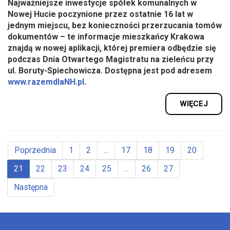
Najważniejsze inwestycje spółek komunalnych w
Nowej Hucie poczynione przez ostatnie 16 lat w
jednym miejscu, bez konieczności przerzucania tomów
dokumentów – te informacje mieszkańcy Krakowa
znajdą w nowej aplikacji, której premiera odbędzie się
podczas Dnia Otwartego Magistratu na zieleńcu przy
ul. Boruty-Spiechowicza. Dostępna jest pod adresem
www.razemdlaNH.pl
.
WIĘCEJ
Poprzednia
1
2
...
17
18
19
20
21
22
23
24
25
...
26
27
Następna