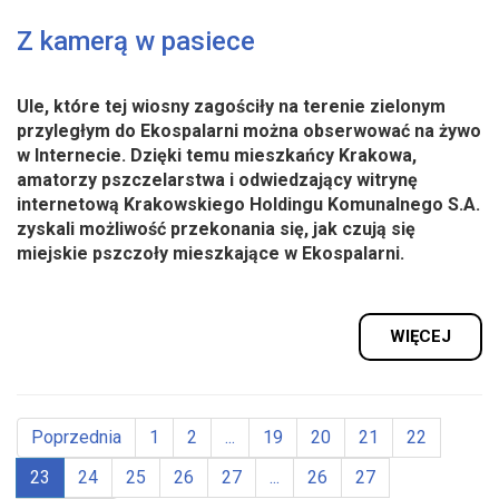
Z kamerą w pasiece
Ule, które tej wiosny zagościły na terenie zielonym
przyległym do Ekospalarni można obserwować na żywo
w Internecie. Dzięki temu mieszkańcy Krakowa,
amatorzy pszczelarstwa i odwiedzający witrynę
internetową Krakowskiego Holdingu Komunalnego S.A.
zyskali możliwość przekonania się, jak czują się
miejskie pszczoły mieszkające w Ekospalarni.
WIĘCEJ
Poprzednia
1
2
...
19
20
21
22
23
24
25
26
27
...
26
27