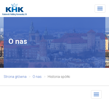
Togg
navig
O nas
Strona główna
O nas
Historia spółki
Toggle
navigat